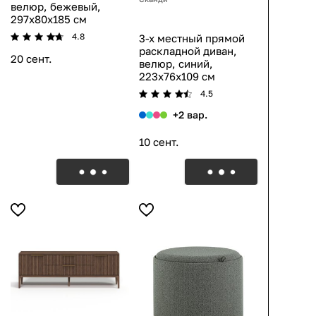
велюр, бежевый,
297x80x185 см
4.8
3-х местный прямой
раскладной диван,
20 сент.
велюр, синий,
223x76x109 см
4.5
+2 вар.
10 сент.