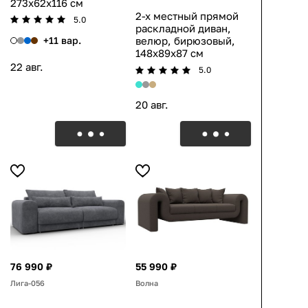
273x62x116 см
2-х местный прямой
5.0
раскладной диван,
+11 вар.
велюр, бирюзовый,
148x89x87 см
22 авг.
5.0
20 авг.
76 990 ₽
55 990 ₽
Лига-056
Волна