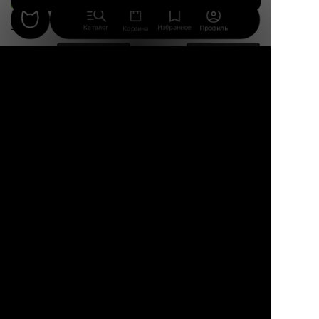
13 авг.
Каталог
Избранное
Профиль
Корзина
9 990 ₽
16 690 ₽
8 900 ₽
46%
Кэрол
ANT
Обеденный стул с
Стильный стул без
подлокотниками,