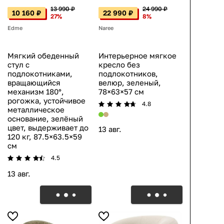
13 990 ₽
24 990 ₽
10 160 ₽
22 990 ₽
27%
8%
Edme
Naree
Мягкий обеденный
Интерьерное мягкое
стул с
кресло без
подлокотниками,
подлокотников,
вращающийся
велюр, зеленый,
механизм 180°,
78×63×57 см
рогожка, устойчивое
4.8
металлическое
основание, зелёный
цвет, выдерживает до
13 авг.
120 кг, 87.5×63.5×59
см
4.5
13 авг.