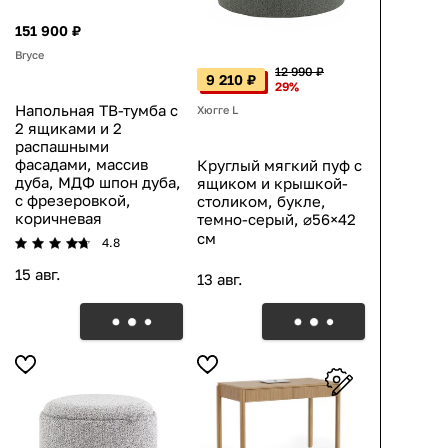
151 900 ₽
Bryce
12 990 ₽
9 210 ₽
29%
Напольная ТВ-тумба с
Хюгге L
2 ящиками и 2
распашными
фасадами, массив
Круглый мягкий пуф с
дуба, МДФ шпон дуба,
ящиком и крышкой-
с фрезеровкой,
столиком, букле,
коричневая
темно-серый, ⌀56×42
см
4.8
15 авг.
13 авг.