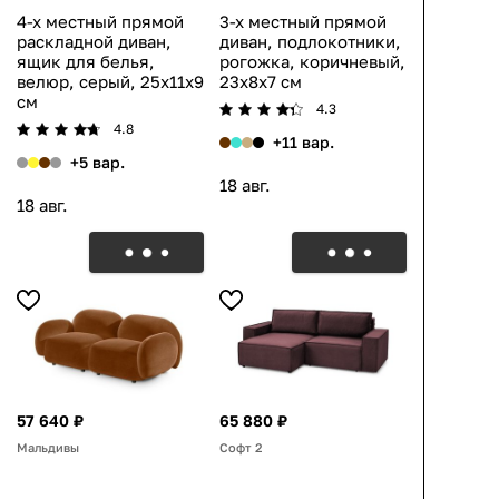
4-х местный прямой
3-х местный прямой
раскладной диван,
диван, подлокотники,
ящик для белья,
рогожка, коричневый,
велюр, серый, 25x11x9
23x8x7 см
см
4.3
4.8
+11 вар.
+5 вар.
18 авг.
18 авг.
57 640 ₽
65 880 ₽
Мальдивы
Софт 2