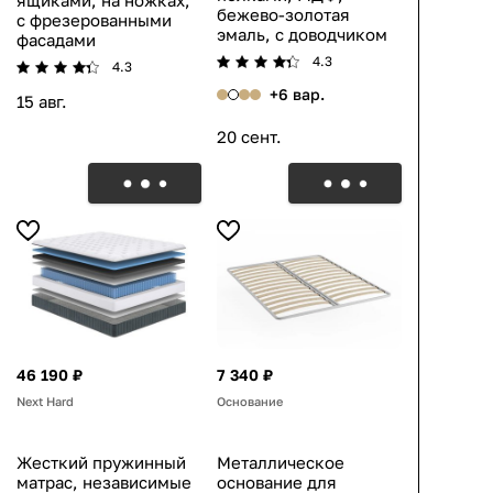
ящиками, на ножках,
бежево-золотая
с фрезерованными
эмаль, с доводчиком
фасадами
4.3
4.3
+6 вар.
15 авг.
20 сент.
46 190 ₽
7 340 ₽
Next Hard
Основание
Жесткий пружинный
Металлическое
матрас, независимые
основание для