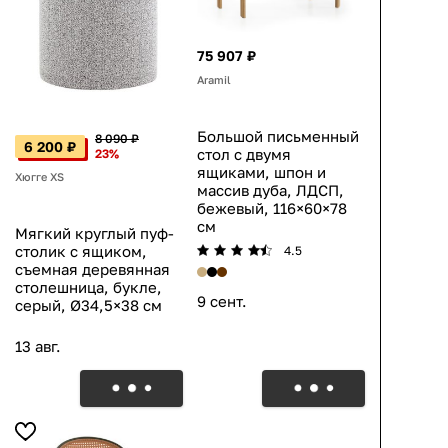
75 907 ₽
Aramil
Большой письменный
8 090 ₽
6 200 ₽
стол с двумя
23%
ящиками, шпон и
Хюгге XS
массив дуба, ЛДСП,
бежевый, 116×60×78
см
Мягкий круглый пуф-
столик с ящиком,
4.5
съемная деревянная
столешница, букле,
9 сент.
серый, Ø34,5×38 см
13 авг.