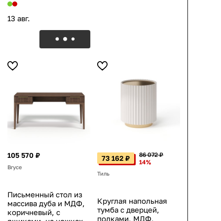
13 авг.
105 570 ₽
86 072 ₽
73 162 ₽
14%
Bryce
Тиль
Письменный стол из
Круглая напольная
массива дуба и МДФ,
тумба с дверцей,
коричневый, с
полками, МДФ,