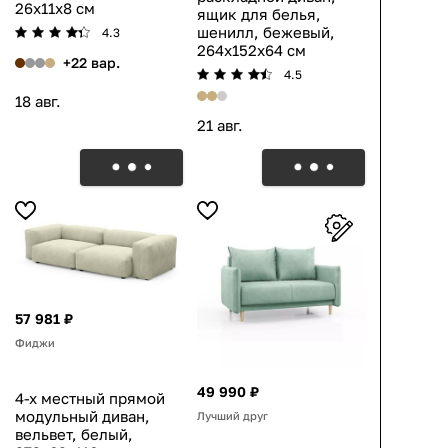
26x11x8 см
ящик для белья,
шенилл, бежевый,
4.3
264x152x64 см
+22 вар.
4.5
18 авг.
21 авг.
57 981 ₽
Фиджи
49 990 ₽
4-х местный прямой
модульный диван,
Лучший друг
вельвет, белый,