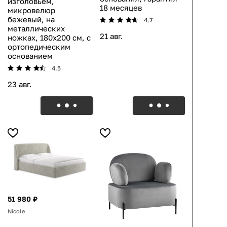
изголовьем,
18 месяцев
микровелюр
бежевый, на
4.7
металлических
21 авг.
ножках, 180х200 см, с
ортопедическим
основанием
4.5
23 авг.
51 980 ₽
Nicole