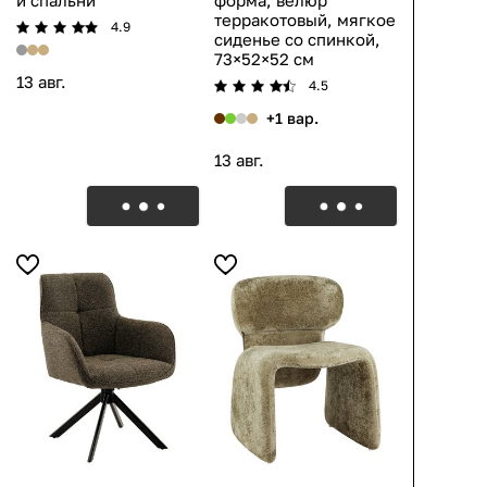
и спальни
форма, велюр
терракотовый, мягкое
4.9
сиденье со спинкой,
73×52×52 см
13 авг.
4.5
+1 вар.
13 авг.