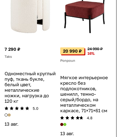
7 290 ₽
24 990 ₽
20 990 ₽
16%
Taks
Ponpoun
Одноместный круглый
Мягкое интерьерное
пуф, ткань букле,
кресло без
белый цвет,
подлокотников,
металлические
шенилл, темно-
ножки, нагрузка до
серый/бордо, на
120 кг
металлическом
5.0
каркасе, 71×71×61 см
4.8
13 авг.
13 авг.