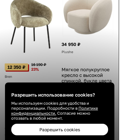
34 950 ₽
Plushe
16 190 ₽
12 350 ₽
Мягкое полукруглое
23%
кресло с высокой
Bren
спинкой, букле цвета
айвори, для чтения,
98×89×80 см
Мягкий стул с
Разрешить использование cookies?
подлокотниками,
4.8
Мы используем cookies для удобства и
велюр зелёный,
персонализации. Подробности в
Политике
металлический
конфиденциальности.
Согласие можно
22 авг.
каркас, чёрные
отозвать в любой момент.
ножки, современный
стиль, 79×63×61 см
Разрешить cookies
4.3