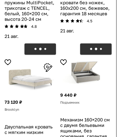
пружины MultiPocket,
кровати без ножек,
трикотаж с TENCEL,
160х200 см, бежевое,
белый, 160×200 см,
гарантия 18 месяцев
высота 20-24 см
4.5
4.8
21 авг.
21 авг.
9 440 ₽
73 120 ₽
Подъемник
Brooklyn
Механизм 160×200 см
с двумя бельевыми
Двуспальная кровать
ящиками, без
с мягким низким
основания, гарантия